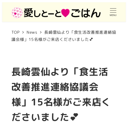
メ
イ
MENU
ン
TOP
News
長崎雲仙より「食生活改善推進連絡協
コ
議会様」15名様がご来店くださいました💕
ン
テ
ン
長崎雲仙より「食生活
ツ
へ
改善推進連絡協議会
移
動
様」15名様がご来店く
ださいました💕