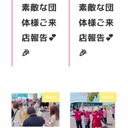
素敵な団
素敵な団
体様ご来
体様ご来
店報告💕
店報告💕
🎉
🎉
News
News