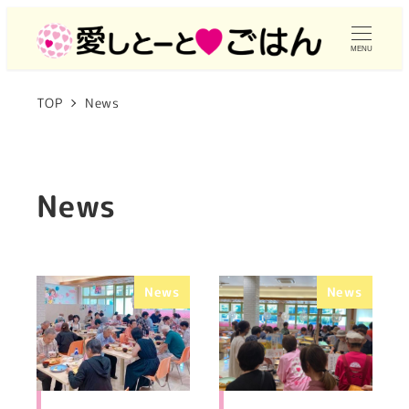
メ
イ
MENU
ン
TOP
News
コ
ン
テ
ン
News
ツ
へ
移
News
News
動