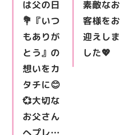
は父の日
素敵なお
💐『いつ
客様をお
もありが
迎えしま
とう』の
した💖
想いをカ
タチに😊
💞大切な
お父さん
へプレ…