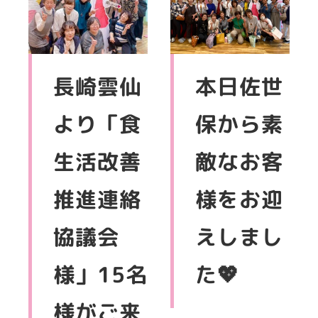
長崎雲仙
本日佐世
より「食
保から素
生活改善
敵なお客
推進連絡
様をお迎
協議会
えしまし
様」15名
た💖
様がご来