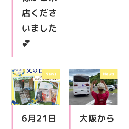
店くださ
いました
💕
News
News
6月21日
大阪から