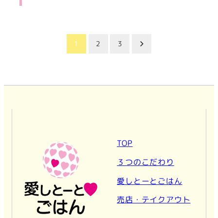
投
1
2
3
稿
の
ペ
ー
TOP
３つのこだわり
ジ
愛しとーとごはん
送
売店・テイクアウト