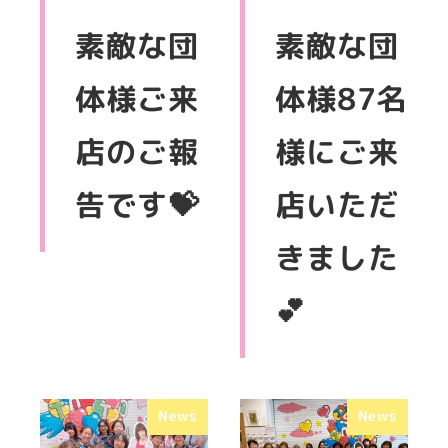
素敵な団
素敵な団
体様ご来
体様87名
店のご報
様にご来
告です💝
店いただ
きました
💕
News
News